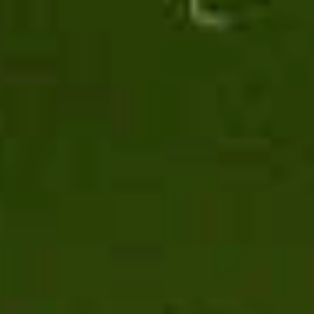
Tonificante
Tono dell'Umore
Tosse e Benessere Vie Respiratorie
Transito Intestinale
Vie Urinarie