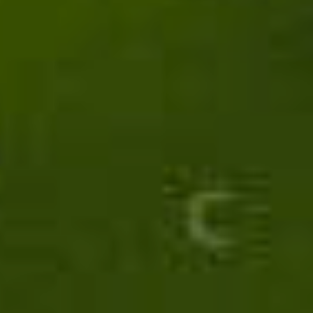
Afte, gengiviti e piccole lesioni
Antiossidanti
Benessere Apparato Gastrointestinale
Benessere Vie Respiratorie
Capelli e Unghie
Congestione, Irritazione e Igiene naso