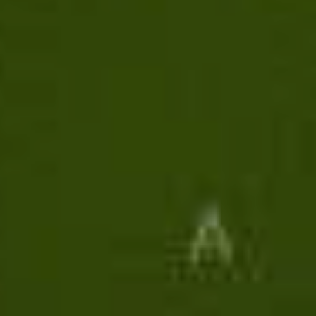
Controllo del peso
Depurazione
Diarrea
Digestione e Depurazione
Disturbi del Sonno
Emorroidi
Gas e Gonfiore Intestinali
Mal di Gola e Cavo Orale
Menopausa