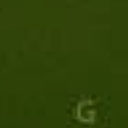
Mente
Microcircolo
Occhi arrossati e irritati
Parametri alterati, Sindrome metabolica
Pelle
Pesantezza, Gonfiore, Nausea
Pressione Arteriosa
Pronta azione lenitiva e rinfrescante
Prostata
Protezione e sollievo