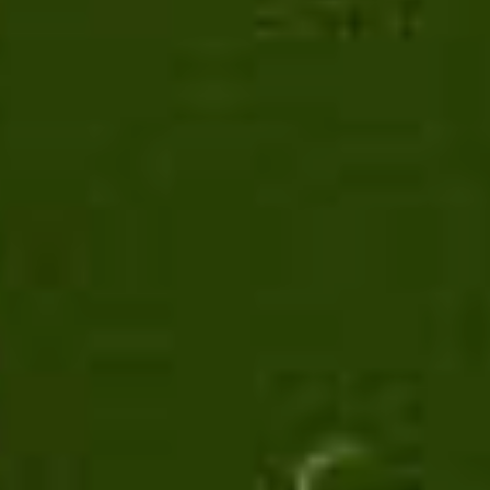
Reflusso, Acidità, Difficoltà Digestive
Ricostituente
Rilassamento
Salute del Fegato
Sindrome dell'intestino Irritabile
Stati di Agitazione e Stress
Stitichezza
Supporto sistema immunitario
Tensioni muscolari e articolari